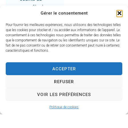
contrôle de
Gérer le consentement
l’autorité
publique.
Pour fournir les meilleures expériences, nous utilisons des technologies telles
que les cookies pour stocker et / ou accéder aux informations de l’appareil. Le
Pour toutes
consentement à ces technologies nous permettra de traiter des données telles
questions
que le comportement de navigation ou les identifiants uniques sur ce site. Le
fait de ne pas consentir ou de retirer son consentement peut nuire à certaines
vous pouvez
caractéristiques et fonctions.
prendre
contact avec
ACCEPTER
le :
Centre du
REFUSER
Service
VOIR LES PRÉFÉRENCES
National
88, rue du
Politique de cookies
Pont Saint
Martial
87000