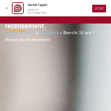
Sarlat l’appli
✕
VOIR
GRATUIT
Aller au
Sur Google Play
contenu
Bientôt 16 ans ? Pensez au
principal
recensement
Mairie de Sarlat
»
Actualités
»
Bientôt 16 ans ?
Pensez au recensement