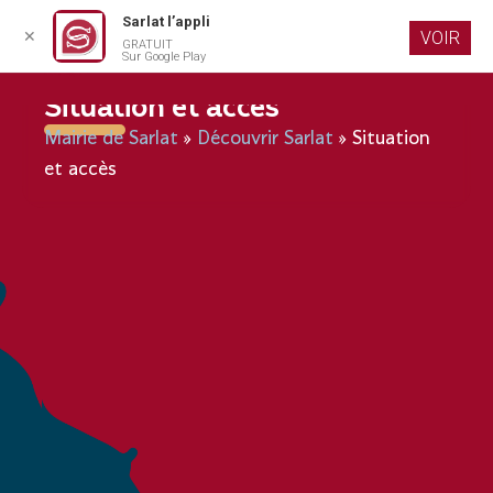
Sarlat l’appli
✕
VOIR
GRATUIT
Aller au
Sur Google Play
contenu
principal
Situation et accès
Mairie de Sarlat
»
Découvrir Sarlat
»
Situation
et accès