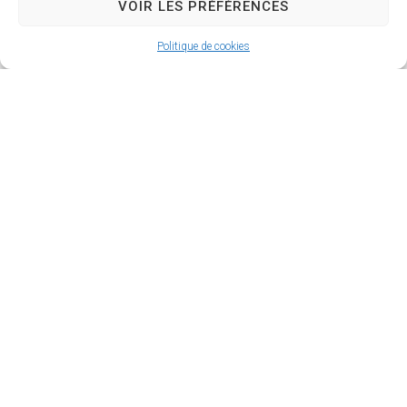
l’effort et
VOIR LES PRÉFÉRENCES
favoriser la
Politique de cookies
récupération.
Enfin,
Laurent
Guillot,
sophrologue
et
hypnothérap
eute, a
accompagné
les athlètes
sur la
gestion
mentale et le
lâcher-prise