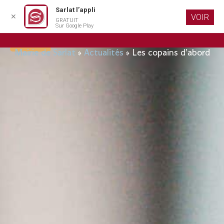
Sarlat l’appli
✕
VOIR
GRATUIT
Aller au
Sur Google Play
contenu
Les copains d’abord
principal
Mairie de Sarlat
»
Actualités
»
Les copains d’abord