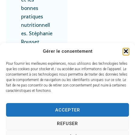
et les
bonnes
pratiques
nutritionnell
es. Stéphanie
Rousset,
professeure
Gérer le consentement
de yoga, a
Pour fournir les meilleures expériences, nous utilisons des technologies telles
proposé des
que les cookies pour stocker et / ou accéder aux informations de l’appareil. Le
consentement à ces technologies nous permettra de traiter des données telles
séances
que le comportement de navigation ou les identifiants uniques sur ce site. Le
axées sur un
fait de ne pas consentir ou de retirer son consentement peut nuire à certaines
caractéristiques et fonctions.
yoga
dynamique, à
ACCEPTER
la fois pour
préparer le
REFUSER
corps à