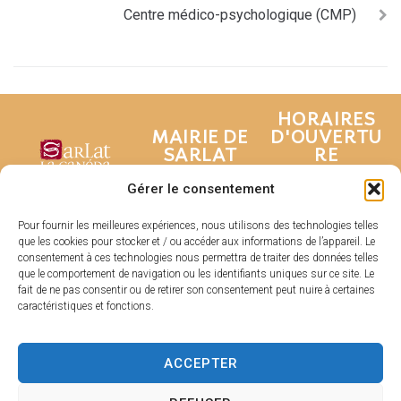
Centre médico-psychologique (CMP)
HORAIRES
MAIRIE DE
D'OUVERTU
SARLAT
RE
Hôtel de ville
Du lundi au
Gérer le consentement
Place de la
vendredi :
Liberté
De 8h30 à 17h
Pour fournir les meilleures expériences, nous utilisons des technologies telles
que les cookies pour stocker et / ou accéder aux informations de l’appareil. Le
CS 80210
Fermé le samedi
consentement à ces technologies nous permettra de traiter des données telles
24200 Sarlat-La
et dimanche
que le comportement de navigation ou les identifiants uniques sur ce site. Le
Canéda
fait de ne pas consentir ou de retirer son consentement peut nuire à certaines
caractéristiques et fonctions.
05 53 31 53
31
Contacter
ACCEPTER
la mairie