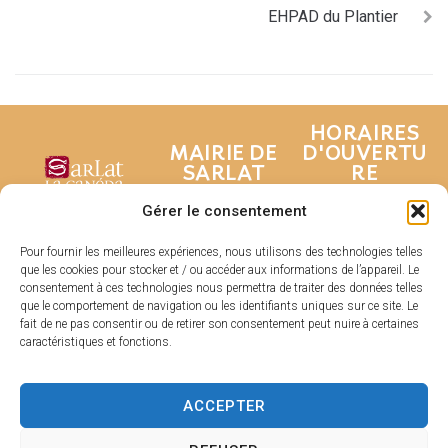
EHPAD du Plantier
HORAIRES
MAIRIE DE
D'OUVERTU
SARLAT
RE
Hôtel de ville
Du lundi au
Gérer le consentement
Place de la
vendredi :
Liberté
De 8h30 à 17h
Pour fournir les meilleures expériences, nous utilisons des technologies telles
que les cookies pour stocker et / ou accéder aux informations de l’appareil. Le
CS 80210
Fermé le samedi
consentement à ces technologies nous permettra de traiter des données telles
24200 Sarlat-La
et dimanche
que le comportement de navigation ou les identifiants uniques sur ce site. Le
Canéda
fait de ne pas consentir ou de retirer son consentement peut nuire à certaines
caractéristiques et fonctions.
05 53 31 53
31
Contacter
ACCEPTER
la mairie