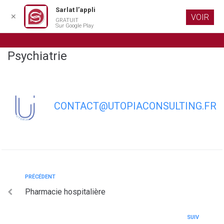
Sarlat l’appli
✕
VOIR
GRATUIT
Aller au
Sur Google Play
contenu
principal
Psychiatrie
CONTACT@UTOPIACONSULTING.FR
PRÉCÉDENT
Pharmacie hospitalière
SUIV