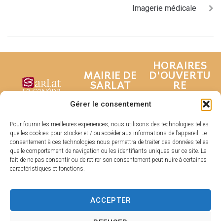
Imagerie médicale
HORAIRES
MAIRIE DE
D'OUVERTU
SARLAT
RE
Hôtel de ville
Du lundi au
Gérer le consentement
Place de la
vendredi :
Liberté
De 8h30 à 17h
Pour fournir les meilleures expériences, nous utilisons des technologies telles
que les cookies pour stocker et / ou accéder aux informations de l’appareil. Le
CS 80210
Fermé le samedi
consentement à ces technologies nous permettra de traiter des données telles
24200 Sarlat-La
et dimanche
que le comportement de navigation ou les identifiants uniques sur ce site. Le
Canéda
fait de ne pas consentir ou de retirer son consentement peut nuire à certaines
caractéristiques et fonctions.
05 53 31 53
31
Contacter
ACCEPTER
la mairie