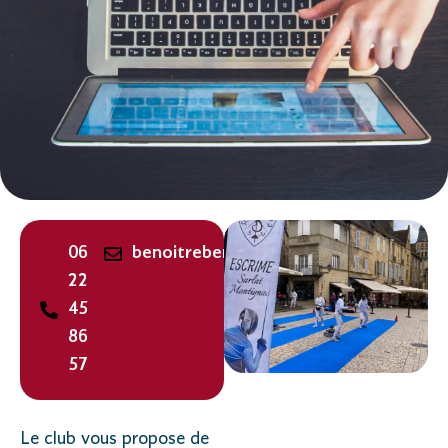
06
benoitrebena@hotmail.fr
22
45
86
57
Le club vous propose de