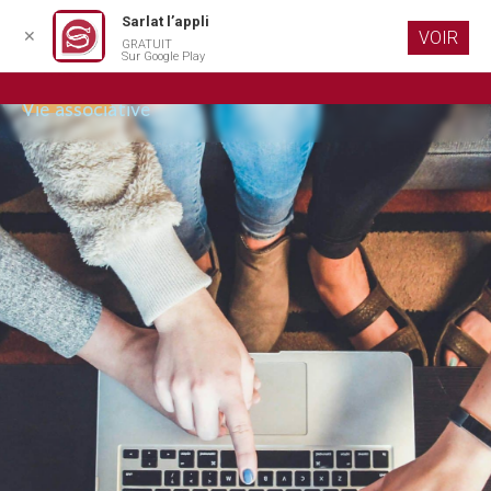
Sarlat l’appli
✕
VOIR
GRATUIT
Aller au
Sur Google Play
contenu
Escrime Sarlat / Montignac
principal
Vie associative