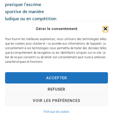
pratiquer l’escrime
sportive de manière
ludique ou en compétition
accessible aux débutants
Gérer le consentement
jusqu’aux confirmés de 7 à
Pour fournir les meilleures expériences, nous utilisons des technologies telles
77 ans.
que les cookies pour stocker et / ou accéder aux informations de l’appareil. Le
consentement à ces technologies nous permettra de traiter des données telles
que le comportement de navigation ou les identifiants uniques sur ce site. Le
fait de ne pas consentir ou de retirer son consentement peut nuire à certaines
caractéristiques et fonctions.
HORAIRES
MAIRIE DE
D'OUVERTU
ACCEPTER
SARLAT
RE
Hôtel de ville
Du lundi au
REFUSER
Place de la
vendredi :
Liberté
De 8h30 à 17h
VOIR LES PRÉFÉRENCES
CS 80210
Fermé le samedi
24200 Sarlat-La
et dimanche
Politique de cookies