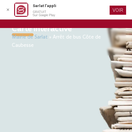
Sarlat l’appli
✕
VOIR
GRATUIT
Aller au
Sur Google Play
contenu
principal
Carte interactive
Mairie de Sarlat
»
Arrêt de bus Côte de
Caubesse