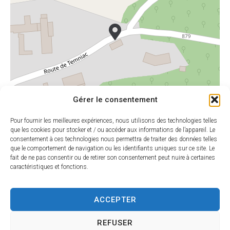
Gérer le consentement
Pour fournir les meilleures expériences, nous utilisons des technologies telles
que les cookies pour stocker et / ou accéder aux informations de l’appareil. Le
consentement à ces technologies nous permettra de traiter des données telles
que le comportement de navigation ou les identifiants uniques sur ce site. Le
Leaflet
|
©
OpenStreetMap
contributors
fait de ne pas consentir ou de retirer son consentement peut nuire à certaines
caractéristiques et fonctions.
ACCEPTER
HORAIRES
MAIRIE DE
D'OUVERTU
SARLAT
RE
REFUSER