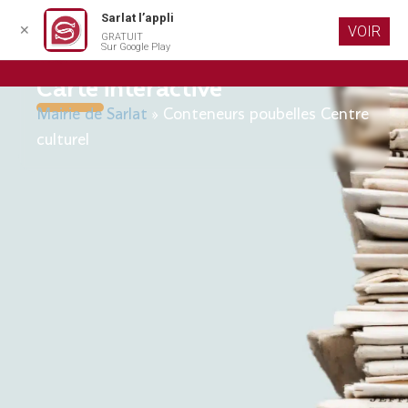
Sarlat l’appli
✕
VOIR
GRATUIT
Aller au
Sur Google Play
contenu
principal
Carte interactive
Mairie de Sarlat
»
Conteneurs poubelles Centre
culturel