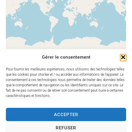
Gérer le consentement
Pour fournir les meilleures expériences, nous utilisons des technologies telles
que les cookies pour stocker et / ou accéder aux informations de l’appareil. Le
consentement à ces technologies nous permettra de traiter des données telles
que le comportement de navigation ou les identifiants uniques sur ce site. Le
Leaflet
|
©
OpenStreetMap
contributors
fait de ne pas consentir ou de retirer son consentement peut nuire à certaines
caractéristiques et fonctions.
ACCEPTER
HORAIRES
MAIRIE DE
D'OUVERTU
SARLAT
RE
REFUSER