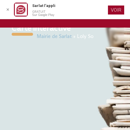
Sarlat l’appli
✕
VOIR
GRATUIT
Aller au
Sur Google Play
contenu
principal
Carte interactive
Mairie de Sarlat
»
Loly So