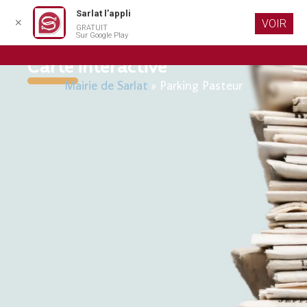
Sarlat l’appli
✕
VOIR
GRATUIT
Aller au
Sur Google Play
contenu
principal
Carte interactive
Mairie de Sarlat
»
Parking Pasteur