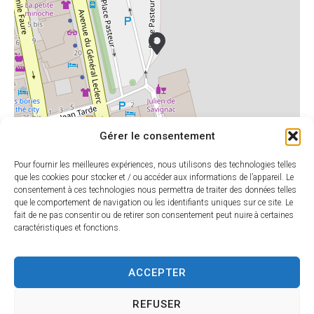
Gérer le consentement
Pour fournir les meilleures expériences, nous utilisons des technologies telles
que les cookies pour stocker et / ou accéder aux informations de l’appareil. Le
consentement à ces technologies nous permettra de traiter des données telles
que le comportement de navigation ou les identifiants uniques sur ce site. Le
Leaflet
|
©
OpenStreetMap
contributors
fait de ne pas consentir ou de retirer son consentement peut nuire à certaines
caractéristiques et fonctions.
ACCEPTER
HORAIRES
MAIRIE DE
D'OUVERTU
SARLAT
RE
REFUSER