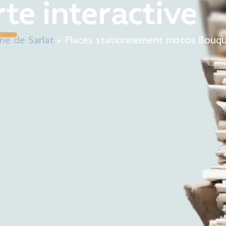
te interactive
Mairie
Mon quotidien
Sortir & bouger
Décou
rie de Sarlat
»
Places stationnement motos Bouqu