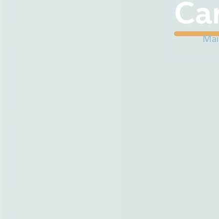
contenu
Car
principal
Ma 
Mes démarches
Mai