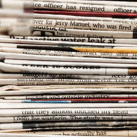
vrir Sarlat
°C
22
erie