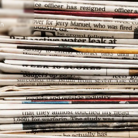
vrir Sarlat
°C
35
on