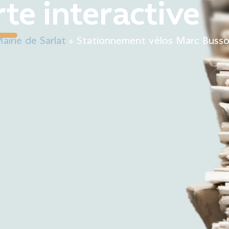
te interactive
Mairie
Mon quotidien
Sortir & bouger
Décou
airie de Sarlat
»
Stationnement vélos Marc Buss