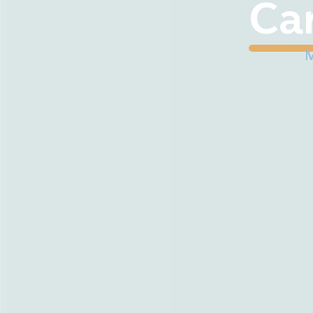
contenu
Car
principal
Ma 
Mes démarches
M