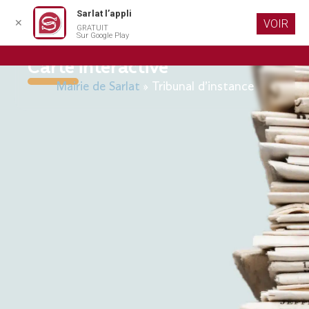
Sarlat l’appli
✕
VOIR
GRATUIT
Aller au
Sur Google Play
contenu
principal
Carte interactive
Mairie de Sarlat
»
Tribunal d’instance