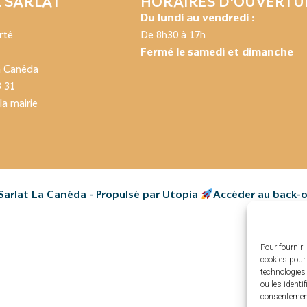
E SARLAT
HORAIRES D'OUVERTU
Du lundi au vendredi :
rté
De 8h30 à 17h
Fermé le samedi et dimanche
a Canéda
3 31
la mairie
Sarlat La Canéda - Propulsé par Utopia
Accéder au back-o
Pour fournir 
cookies pour 
technologies
ou les identi
consentement 