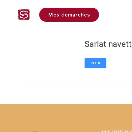
contenu
principal
Ma 
Mes démarches
Sarlat navet
PLUS