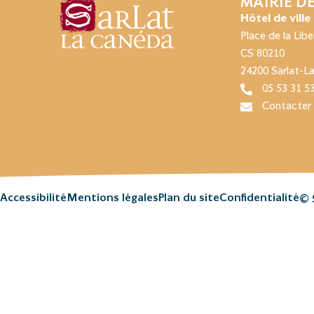
MAIRIE D
Hôtel de ville
Place de la Libe
CS 80210
24200 Sarlat-L
05 53 31 5
Contacter 
Accessibilité
Mentions légales
Plan du site
Confidentialité
© 