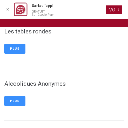
Sarlat l’appli
✕
VOIR
GRATUIT
Aller au
Sur Google Play
contenu
principal
Les tables rondes
PLUS
Alcooliques Anonymes
PLUS