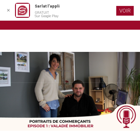
Sarlat l’appli
✕
VOIR
GRATUIT
Aller au
Sur Google Play
contenu
principal