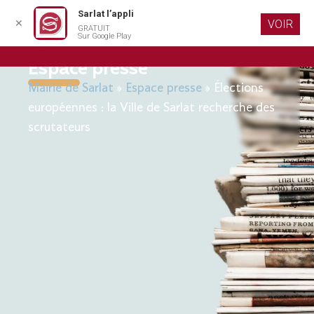
Sarlat l’appli
✕
VOIR
GRATUIT
Aller au
Sur Google Play
contenu
principal
Espace presse
Mairie de Sarlat
»
Espace presse
»
Élections
européennes : la Ville de Sarlat recherche des
scrutateurs