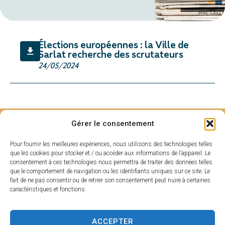
Élections européennes : la Ville de
Sarlat recherche des scrutateurs
24/05/2024
HORAIRES
Gérer le consentement
MAIRIE DE
D'OUVERTU
SARLAT
RE
Pour fournir les meilleures expériences, nous utilisons des technologies telles
que les cookies pour stocker et / ou accéder aux informations de l’appareil. Le
Hôtel de ville
Du lundi au
consentement à ces technologies nous permettra de traiter des données telles
Place de la
vendredi :
que le comportement de navigation ou les identifiants uniques sur ce site. Le
Liberté
De 8h30 à 17h
fait de ne pas consentir ou de retirer son consentement peut nuire à certaines
caractéristiques et fonctions.
CS 80210
Fermé le samedi
24200 Sarlat-La
et dimanche
Canéda
ACCEPTER