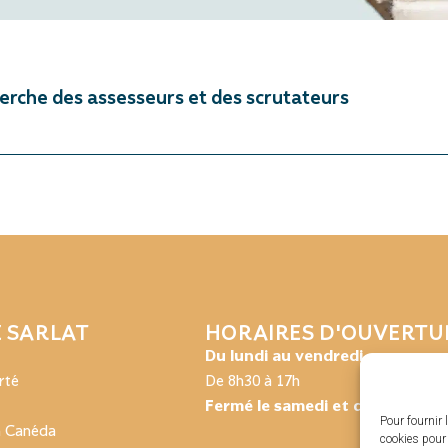
echerche des assesseurs et des scrutateurs
E SARLAT
HORAIRES D'OUVERTU
Du lundi au vendredi :
rté
De 8h30 à 17h
Fermé le samedi et dimanche
Pour fournir 
a Canéda
cookies pour 