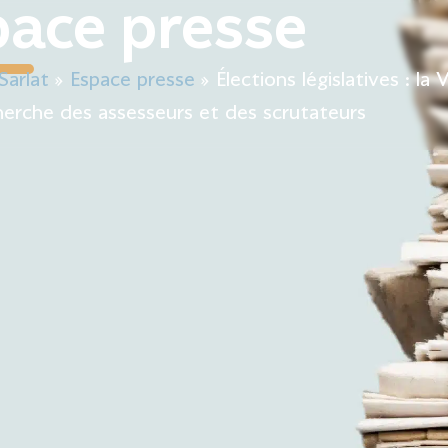
pace presse
Mairie
Mon quotidien
Sortir & bouger
Décou
Sarlat
»
Espace presse
»
Élections législatives : la V
herche des assesseurs et des scrutateurs