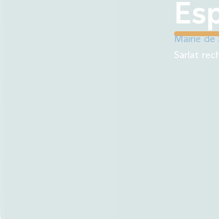
contenu
Es
principal
Ma 
Mes démarches
Mairie de 
Sarlat rec