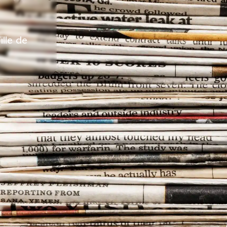
vrir Sarlat
°C
17
ille de