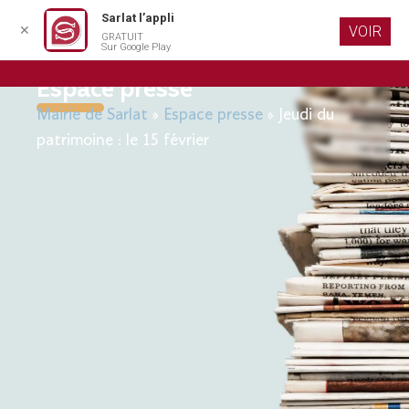
Sarlat l’appli
✕
VOIR
GRATUIT
Aller au
Sur Google Play
contenu
principal
Espace presse
Mairie de Sarlat
»
Espace presse
»
Jeudi du
patrimoine : le 15 février