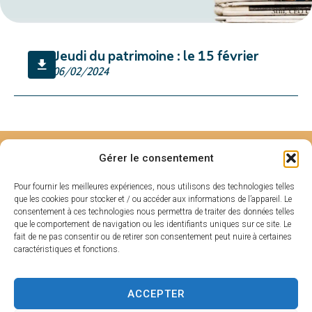
Jeudi du patrimoine : le 15 février
06/02/2024
HORAIRES
Gérer le consentement
MAIRIE DE
D'OUVERTU
SARLAT
RE
Pour fournir les meilleures expériences, nous utilisons des technologies telles
Hôtel de ville
Du lundi au
que les cookies pour stocker et / ou accéder aux informations de l’appareil. Le
Place de la
vendredi :
consentement à ces technologies nous permettra de traiter des données telles
que le comportement de navigation ou les identifiants uniques sur ce site. Le
Liberté
De 8h30 à 17h
fait de ne pas consentir ou de retirer son consentement peut nuire à certaines
CS 80210
Fermé le samedi
caractéristiques et fonctions.
24200 Sarlat-La
et dimanche
Canéda
ACCEPTER
05 53 31 53