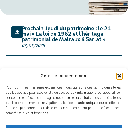
Prochain Jeudi du patrimoine : le 21
mai « La loi de 1962 et l’héritage
patrimonial de Malraux à Sarlat »
07/05/2026
Gérer le consentement
HORAIRES
MAIRIE DE
D'OUVERTU
Pour fournir les meilleures expériences, nous utilisons des technologies telles
SARLAT
RE
que les cookies pour stocker et / ou accéder aux informations de l’appareil. Le
Hôtel de ville
Du lundi au
consentement à ces technologies nous permettra de traiter des données telles
que le comportement de navigation ou les identifiants uniques sur ce site. Le
Place de la
vendredi :
fait de ne pas consentir ou de retirer son consentement peut nuire à certaines
Liberté
De 8h30 à 17h
caractéristiques et fonctions.
CS 80210
Fermé le samedi
24200 Sarlat-La
et dimanche