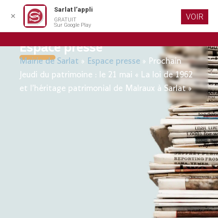
Sarlat l’appli
✕
VOIR
GRATUIT
Aller au
Sur Google Play
contenu
principal
Espace presse
Mairie de Sarlat
»
Espace presse
»
Prochain
Jeudi du patrimoine : le 21 mai « La loi de 1962
et l’héritage patrimonial de Malraux à Sarlat »