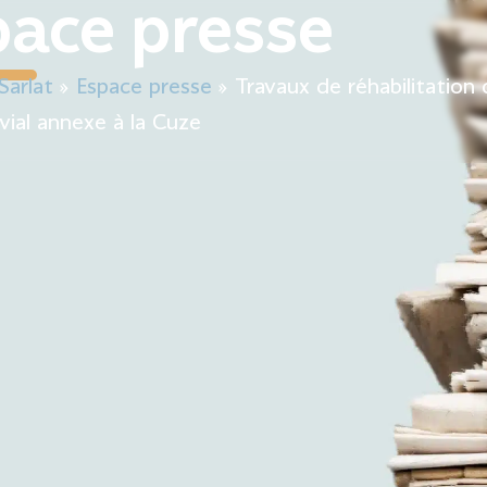
pace presse
Mairie
Mon quotidien
Sortir & bouger
Décou
Sarlat
»
Espace presse
»
Travaux de réhabilitation 
vial annexe à la Cuze