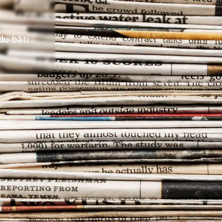
vrir Sarlat
°C
30
du bâti