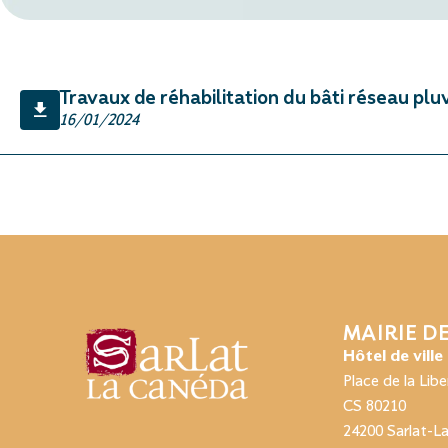
Travaux de réhabilitation du bâti réseau plu
16/01/2024
MAIRIE D
Hôtel de ville
Place de la Libe
CS 80210
24200 Sarlat-L