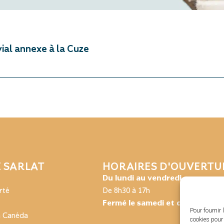
vial annexe à la Cuze
E SARLAT
HORAIRES D'OUVERTU
Du lundi au vendredi :
rté
De 8h30 à 17h
Fermé le samedi et dimanche
Pour fournir 
a Canéda
cookies pour 