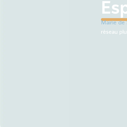
contenu
Es
principal
Ma 
Mes démarches
Mairie de 
réseau plu