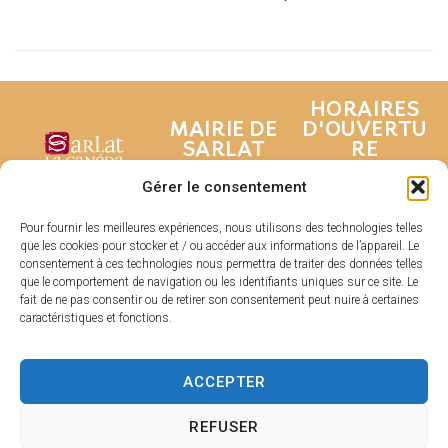
HORAIRES
MAIRIE DE
D'OUVERTU
SARLAT
RE
Hôtel de ville
Du lundi au
Gérer le consentement
Place de la
vendredi :
Liberté
De 8h30 à 17h
Pour fournir les meilleures expériences, nous utilisons des technologies telles
que les cookies pour stocker et / ou accéder aux informations de l’appareil. Le
CS 80210
Fermé le samedi
consentement à ces technologies nous permettra de traiter des données telles
24200 Sarlat-La
et dimanche
que le comportement de navigation ou les identifiants uniques sur ce site. Le
Canéda
fait de ne pas consentir ou de retirer son consentement peut nuire à certaines
caractéristiques et fonctions.
05 53 31 53
31
Contacter
ACCEPTER
la mairie
REFUSER