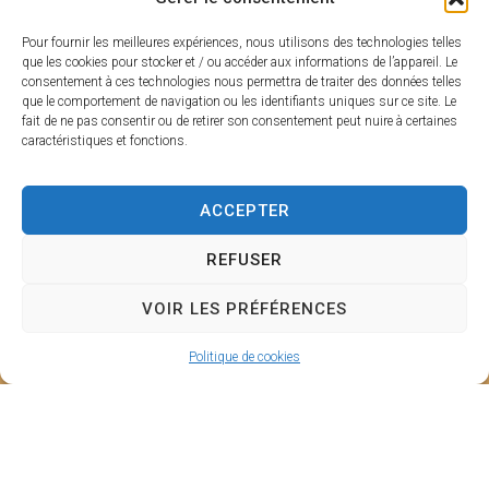
L’inscription est
gratuite et obligatoire ici :
https://artiste-hub.lovable.app/
Pour fournir les meilleures expériences, nous utilisons des technologies telles
que les cookies pour stocker et / ou accéder aux informations de l’appareil. Le
consentement à ces technologies nous permettra de traiter des données telles
Elle permet :
que le comportement de navigation ou les identifiants uniques sur ce site. Le
fait de ne pas consentir ou de retirer son consentement peut nuire à certaines
De garantir une diversité artistique dans les rues
caractéristiques et fonctions.
D’assurer un cadre harmonieux pour tous
ACCEPTER
(artistes, commerçants, habitants et visiteurs)
REFUSER
VOIR LES PRÉFÉRENCES
HORAIRES
Politique de cookies
MAIRIE DE
D'OUVERTU
SARLAT
RE
Hôtel de ville
Du lundi au
Place de la
vendredi :
Liberté
De 8h30 à 17h