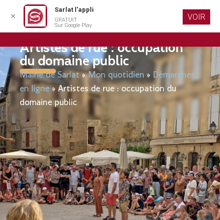
Sarlat l’appli
✕
VOIR
GRATUIT
Aller au
Sur Google Play
contenu
principal
Artistes de rue : occupation
du domaine public
Mairie de Sarlat
»
Mon quotidien
»
Démarches
en ligne
»
Artistes de rue : occupation du
domaine public