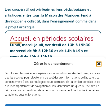
Lieu coopératif qui privilégie les liens pédagogiques et
artistiques entre tous, la Maison des Musiques tend à
développer le collectif, dans l’enseignement comme dans
le projet artistique.
Accueil en périodes scolaires
Lundi, mardi, jeudi, vendredi de 13h à 19h30,
mercredi de 9h à 12h30 et de 14h à 19h et
samedi de 10h à 12h30.
Les Disciplines enseignées :
Gérer le consentement
Flûte à bec, Flûte traversière, Clarinette, Saxophone,
Pour fournir les meilleures expériences, nous utilisons des technologies telles
Trompette, Cor, Violon, Alto, Violoncelle, Guitare
que les cookies pour stocker et / ou accéder aux informations de l’appareil. Le
classique, Guitare électrique, Batterie, Piano,
consentement à ces technologies nous permettra de traiter des données telles
que le comportement de navigation ou les identifiants uniques sur ce site. Le
Accordéon
fait de ne pas consentir ou de retirer son consentement peut nuire à certaines
Les Pratiques Collectives :
caractéristiques et fonctions.
• Chant Chorale Enfant, ensemble à cordes, éveil
musical, Formation musicale (FM) et FM/Orchestre