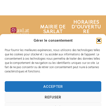
HORAIRES
MAIRIE DE
D'OUVERTU
SARLAT
RE
Hôtel de ville
Du lundi au
Gérer le consentement
Place de la
vendredi :
Liberté
De 8h30 à 17h
Pour fournir les meilleures expériences, nous utilisons des technologies telles
que les cookies pour stocker et / ou accéder aux informations de l’appareil. Le
CS 80210
Fermé le samedi
consentement à ces technologies nous permettra de traiter des données telles
24200 Sarlat-La
et dimanche
que le comportement de navigation ou les identifiants uniques sur ce site. Le
Canéda
fait de ne pas consentir ou de retirer son consentement peut nuire à certaines
caractéristiques et fonctions.
05 53 31 53
31
Contacter
ACCEPTER
la mairie
REFUSER