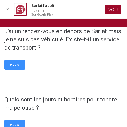
Sarlat l’appli
✕
VOIR
GRATUIT
Aller au
Sur Google Play
contenu
principal
J’ai un rendez-vous en dehors de Sarlat mais
je ne suis pas véhiculé. Existe-t-il un service
de transport ?
PLUS
Quels sont les jours et horaires pour tondre
ma pelouse ?
PLUS