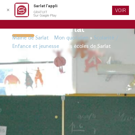
Sarlat l’appli
✕
VOIR
GRATUIT
Aller au
Sur Google Play
contenu
principal
Les écoles de Sarlat
Mairie de Sarlat
»
Mon quotidien
»
Scolarité /
Enfance et jeunesse
»
Les écoles de Sarlat