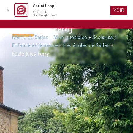
Sarlat l’appli
✕
VOIR
GRATUIT
Aller au
Sur Google Play
contenu
principal
École Jules Ferry
Mairie de Sarlat
»
Mon quotidien
»
Scolarité /
Enfance et jeunesse
»
Les écoles de Sarlat
»
École Jules Ferry