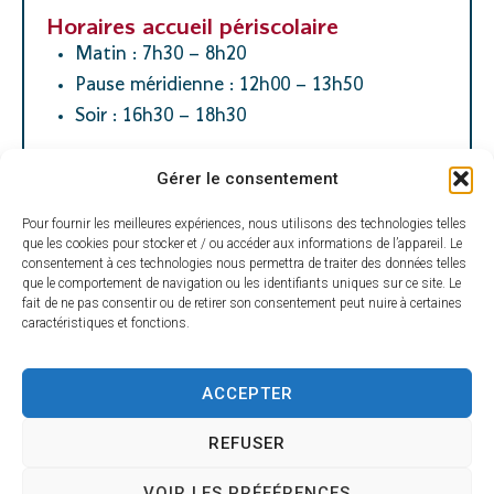
Horaires accueil périscolaire
Matin : 7h30 – 8h20
Pause méridienne : 12h00 – 13h50
Soir : 16h30 – 18h30
Cantine :
Gérer le consentement
1 responsable d’office
Pour fournir les meilleures expériences, nous utilisons des technologies telles
1 agent de restauration
que les cookies pour stocker et / ou accéder aux informations de l’appareil. Le
consentement à ces technologies nous permettra de traiter des données telles
que le comportement de navigation ou les identifiants uniques sur ce site. Le
fait de ne pas consentir ou de retirer son consentement peut nuire à certaines
caractéristiques et fonctions.
Transports scolaires :
Desservie par les bus 2 et 4 le matin et le bus
2, 3 et 4 le soir
ACCEPTER
Pour se garer :
REFUSER
VOIR LES PRÉFÉRENCES