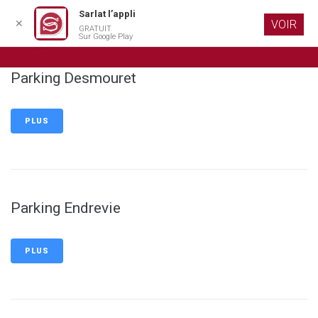
Sarlat l’appli
✕
VOIR
GRATUIT
Aller au
Sur Google Play
contenu
principal
Parking Desmouret
PLUS
Parking Endrevie
PLUS